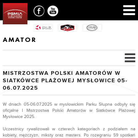
AMATOR
MISTRZOSTWA POLSKI AMATORÓW W
SIATKÓWCE PLAŻOWEJ MYSŁOWICE 05-
06.07.2025
W dniach 05-06.07.2025 w mysłowickim Parku Słupna odbyły się
oficjalne I Mistrzostwa Polski Amatorów w Siatkówce Plażowej
Mysłowice 2025.
Uczestnicy rywalizowali w czterech kategoriach z podziałem na
kobiety, mężczyzn, miksty oraz masters. Po rozegraniu 59 spotkań